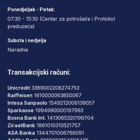
Ponedjeljak - Petak:
07:30 - 15:30 (Centar za potrošače i Protokol
preduzeća)
Subota i nedjelja
Neradne
Transakcijski računi:
Unicredit
3389002208274753
Raiffeisen
1610000063850067
Intesa Sanpaolo
1549212006139057
Sparkasse
1994990000197993
Bosna Bank Int.
1413065320199704
ZiraatBank
1861010310521757
ASA Banka
1344701006766091