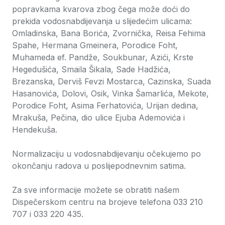
popravkama kvarova zbog čega može doći do
prekida vodosnabdijevanja u slijedećim ulicama:
Omladinska, Bana Borića, Zvornička, Reisa Fehima
Spahe, Hermana Gmeinera, Porodice Foht,
Muhameda ef. Pandže, Soukbunar, Azići, Krste
Hegedušića, Smaila Šikala, Sade Hadžića,
Brezanska, Derviš Fevzi Mostarca, Cazinska, Suada
Hasanovića, Dolovi, Osik, Vinka Šamarlića, Mekote,
Porodice Foht, Asima Ferhatovića, Urijan dedina,
Mrakuša, Pečina, dio ulice Ejuba Ademovića i
Hendekuša.
Normalizaciju u vodosnabdijevanju očekujemo po
okončanju radova u poslijepodnevnim satima.
Za sve informacije možete se obratiti našem
Dispečerskom centru na brojeve telefona 033 210
707 i 033 220 435.