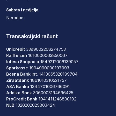
Subota i nedjelja
Neradne
Transakcijski računi:
Unicredit
3389002208274753
Raiffeisen
1610000063850067
Intesa Sanpaolo
1549212006139057
Sparkasse
1994990000197993
Bosna Bank Int.
1413065320199704
ZiraatBank
1861010310521757
ASA Banka
1344701006766091
Addiko Bank
3060003194696425
ProCredit Bank
1941411248800192
NLB
1320202029803424