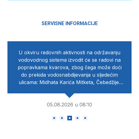
SERVISNE INFORMACIJE
U okviru redovnih aktivnosti na održavanju
vodovodnog sistema izvodit će se radovi na
popravkama kvarova, zbog čega može doći
do prekida vodosnabdijevanja u sljedećim
ulicama: Midhata Karića Mitketa, Čebedžije,
Tekija, Nalina, Kačanik Mali, Džemala Čelića,
Balibegovica, Hrvatin, Bistrički Put, Zenik,
Rakovička cesta, Bečarevo čoše, Ablagin
05.08.2026 u 08:10
Sokak, Mahmutovac, Brdo Džamija i Idriza
Ahmetovića. Normalizaciju u
vodosnabdijevanju očekujemo po okončanju
radova u poslijepodnevnim satima. Za sve