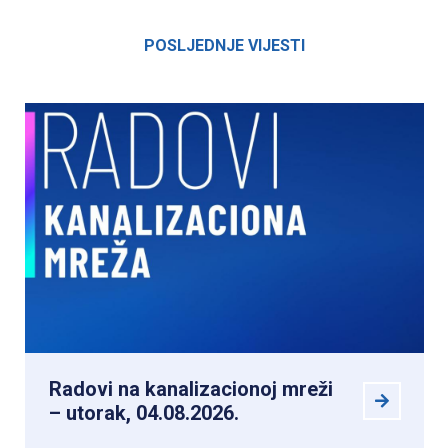
informacije možete se obratiti našem
Dispečerskom centru na brojeve telefona 033
POSLJEDNJE VIJESTI
210 707 i 033 220 435.
Radovi na kanalizacionoj mreži
– utorak, 04.08.2026.