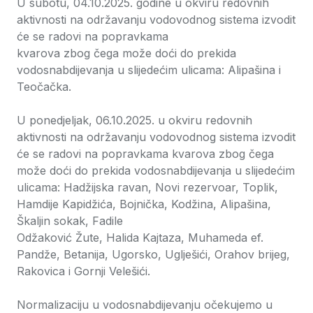
U subotu, 04.10.2025. godine u okviru redovnih
aktivnosti na održavanju vodovodnog sistema izvodit
će se radovi na popravkama
kvarova zbog čega može doći do prekida
vodosnabdijevanja u slijedećim ulicama: Alipašina i
Teočačka.
U ponedjeljak, 06.10.2025. u okviru redovnih
aktivnosti na održavanju vodovodnog sistema izvodit
će se radovi na popravkama kvarova zbog čega
može doći do prekida vodosnabdijevanja u slijedećim
ulicama: Hadžijska ravan, Novi rezervoar, Toplik,
Hamdije Kapidžića, Bojnička, Kodžina, Alipašina,
Škaljin sokak, Fadile
Odžaković Žute, Halida Kajtaza, Muhameda ef.
Pandže, Betanija, Ugorsko, Uglješići, Orahov brijeg,
Rakovica i Gornji Velešići.
Normalizaciju u vodosnabdijevanju očekujemo u