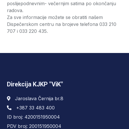
poslijepodnevnim- večernjim satima po okončanju
radova.
Za sve informacije možete se obratiti našem
Dispečerskom centru na brojeve telefona 033 210
707 i 033 220 435.
Direkcija KJKP "ViK"
Jaroslava Černija br.8
+387 33 483 400
ID broj: 4200151950004
PDV broj: 200151950004