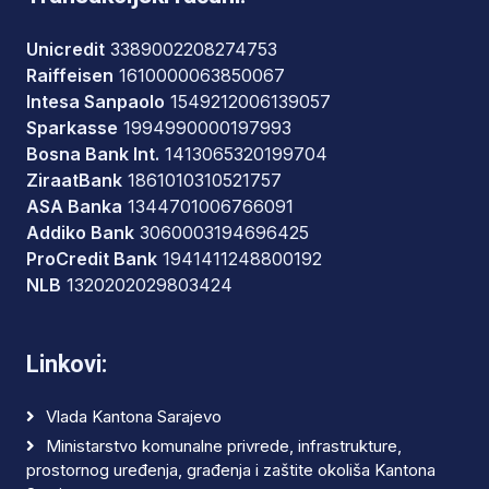
Unicredit
3389002208274753
Raiffeisen
1610000063850067
Intesa Sanpaolo
1549212006139057
Sparkasse
1994990000197993
Bosna Bank Int.
1413065320199704
ZiraatBank
1861010310521757
ASA Banka
1344701006766091
Addiko Bank
3060003194696425
ProCredit Bank
1941411248800192
NLB
1320202029803424
Linkovi:
Vlada Kantona Sarajevo
Ministarstvo komunalne privrede, infrastrukture,
prostornog uređenja, građenja i zaštite okoliša Kantona