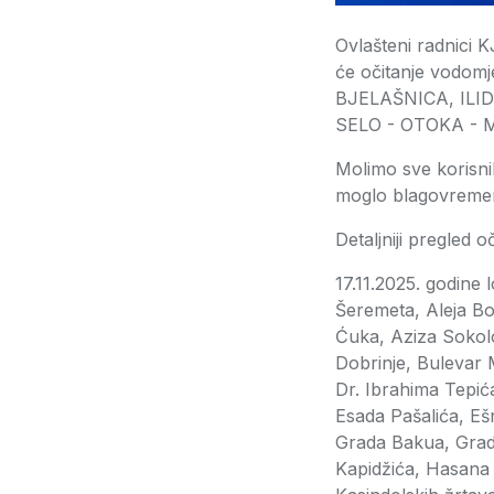
Ovlašteni radnici K
će očitanje vodom
BJELAŠNICA, ILI
SELO - OTOKA - 
Molimo sve korisni
moglo blagovremeno
Detaljniji pregled 
17.11.2025. godine
Šeremeta, Aleja B
Ćuka, Aziza Sokolo
Dobrinje, Bulevar 
Dr. Ibrahima Tepić
Esada Pašalića, Eš
Grada Bakua, Grada
Kapidžića, Hasana 