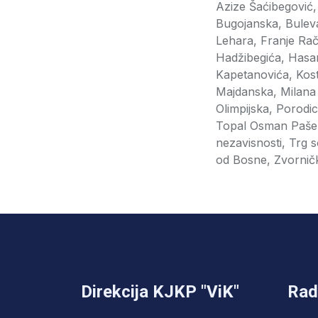
Azize Šaćibegović,
Bugojanska, Buleva
Lehara, Franje Ra
Hadžibegića, Hasan
Kapetanovića, Kost
Majdanska, Milana 
Olimpijska, Porodi
Topal Osman Paše, 
nezavisnosti, Trg 
od Bosne, Zvorničk
Direkcija KJKP "ViK"
Rad