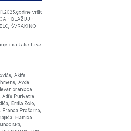
11.2025.godine vršit
ICA - BLAŽUJ -
SELO, ŠVRAKINO
mjerima kako bi se
ovića, Akifa
Behmena, Avde
levar branioca
Atifa Purivatre,
ića, Emila Zole,
, Franca Prešerna,
rajlića, Hamida
sindolska,