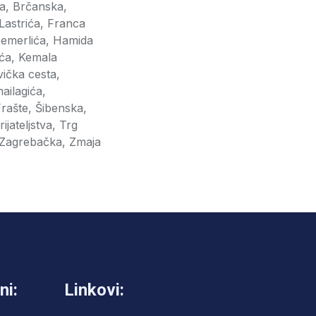
a, Brčanska,
Lastrića, Franca
Ćemerlića, Hamida
ića, Kemala
ička cesta,
ailagića,
rašte, Šibenska,
ateljstva, Trg
, Zagrebačka, Zmaja
ni:
Linkovi: