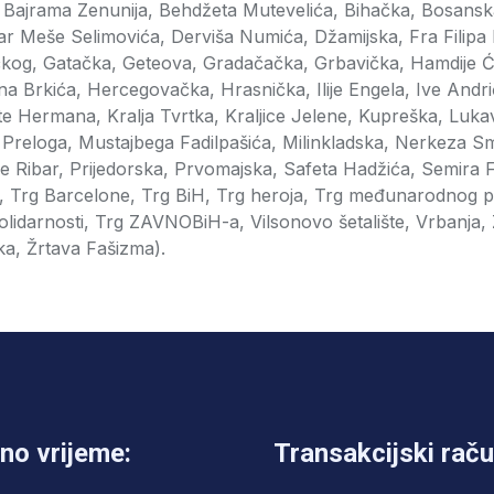
 Bajrama Zenunija, Behdžeta Mutevelića, Bihačka, Bosansk
r Meše Selimovića, Derviša Numića, Džamijska, Fra Filipa 
čkog, Gatačka, Geteova, Gradačačka, Grbavička, Hamdije 
a Brkića, Hercegovačka, Hrasnička, Ilije Engela, Ive Andr
e Hermana, Kralja Tvrtka, Kraljice Jelene, Kupreška, Lukav
Preloga, Mustajbega Fadilpašića, Milinkladska, Nerkeza Sm
ce Ribar, Prijedorska, Prvomajska, Safeta Hadžića, Semira F
Trg Barcelone, Trg BiH, Trg heroja, Trg međunarodnog prij
solidarnosti, Trg ZAVNOBiH-a, Vilsonovo šetalište, Vrbanja
a, Žrtava Fašizma).
no vrijeme:
Transakcijski raču