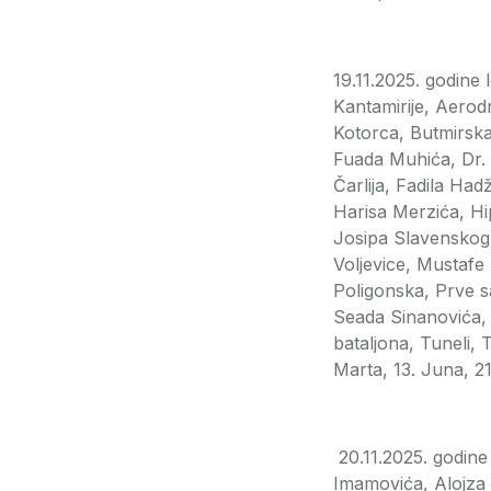
19.11.2025. godin
Kantamirije, Aerod
Kotorca, Butmirska
Fuada Muhića, Dr.
Čarlija, Fadila Had
Harisa Merzića, Hi
Josipa Slavenskog,
Voljevice, Mustafe
Poligonska, Prve s
Seada Sinanovića,
bataljona, Tuneli, 
Marta, 13. Juna, 2
20.11.2025. godin
Imamovića, Alojza 