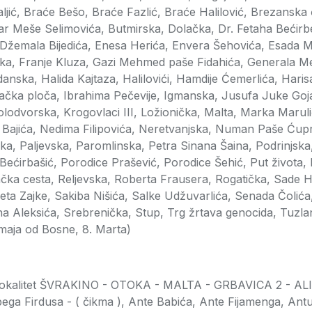
ljić, Braće Bešo, Braće Fazlić, Braće Halilović, Brezanska
r Meše Selimovića, Butmirska, Dolačka, Dr. Fetaha Bećirb
Džemala Bijedića, Enesa Herića, Envera Šehovića, Esada M
ka, Franje Kluza, Gazi Mehmed paše Fidahića, Generala M
anska, Halida Kajtaza, Halilovići, Hamdije Ćemerlića, Har
čka ploča, Ibrahima Pečevije, Igmanska, Jusufa Juke Goja
lodvorska, Krogovlaci III, Ložionička, Malta, Marka Marul
 Bajića, Nedima Filipovića, Neretvanjska, Numan Paše Ćupr
a, Paljevska, Paromlinska, Petra Sinana Šaina, Podrinjska
Bećirbašić, Porodice Prašević, Porodice Šehić, Put života
čka cesta, Reljevska, Roberta Frausera, Rogatička, Sade H
ta Zajke, Sakiba Nišića, Salke Udžuvarlića, Senada Čolića,
 Aleksića, Srebrenička, Stup, Trg žrtava genocida, Tuzlan
maja od Bosne, 8. Marta)
e lokalitet ŠVRAKINO - OTOKA - MALTA - GRBAVICA 2 - A
libega Firdusa - ( čikma ), Ante Babića, Ante Fijamenga, An