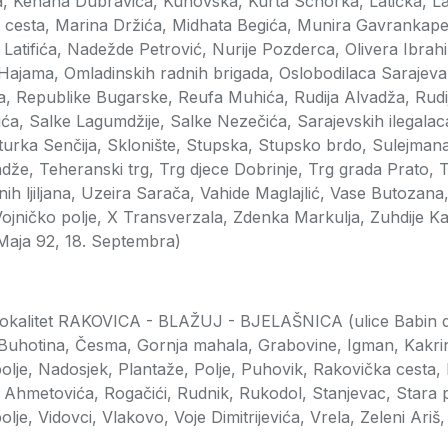
a, Kenana Dubravića, Kunovska, Kurta Schorka, Latička, La
a cesta, Marina Držića, Midhata Begića, Munira Gavrankap
Latifića, Nadežde Petrović, Nurije Pozderca, Olivera Ibra
ajama, Omladinskih radnih brigada, Oslobodilaca Sarajeva
, Republike Bugarske, Reufa Muhića, Rudija Alvadža, Rudi
a, Salke Lagumdžije, Salke Nezečića, Sarajevskih ilegala
rka Senčija, Sklonište, Stupska, Stupsko brdo, Sulejmana 
ndže, Teheranski trg, Trg djece Dobrinje, Trg grada Prato, 
tnih ljiljana, Uzeira Sarača, Vahide Maglajlić, Vase Butozan
 Vojničko polje, X Transverzala, Zdenka Markulja, Zuhdije Ka
14. Maja 92, 18. Septembra)
 lokalitet RAKOVICA - BLAŽUJ - BJELAŠNICA (ulice Babin do,
, Buhotina, Česma, Gornja mahala, Grabovine, Igman, Kakrinj
lje, Nadosjek, Plantaže, Polje, Puhovik, Rakovička cesta,
hmetovića, Rogačići, Rudnik, Rukodol, Stanjevac, Stara p
 polje, Vidovci, Vlakovo, Voje Dimitrijevića, Vrela, Zeleni Ariš