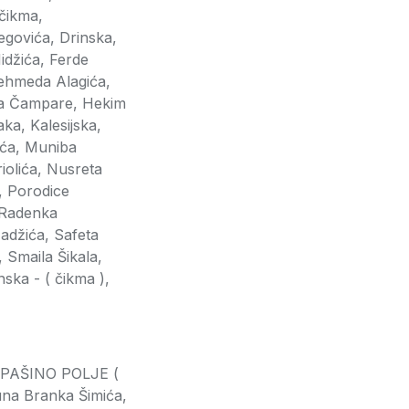
 čikma,
egovića, Drinska,
idžića, Ferde
ehmeda Alagića,
isa Čampare, Hekim
ka, Kalesijska,
ića, Muniba
iolića, Nusreta
, Porodice
, Radenka
adžića, Safeta
 Smaila Šikala,
ska - ( čikma ),
LIPAŠINO POLJE (
tuna Branka Šimića,