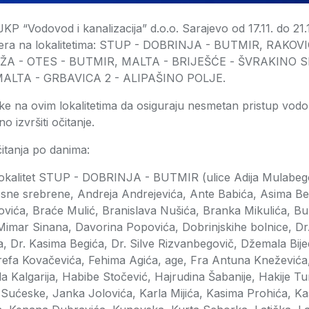
JKP “Vodovod i kanalizacija” d.o.o. Sarajevo od 17.11. do 21.
jera na lokalitetima: STUP - DOBRINJA - BUTMIR, RAKOV
DŽA - OTES - BUTMIR, MALTA - BRIJEŠĆE - ŠVRAKINO 
MALTA - GRBAVICA 2 - ALIPAŠINO POLJE.
ke na ovim lokalitetima da osiguraju nesmetan pristup vodo
 izvršiti očitanje.
očitanja po danima:
 lokalitet STUP - DOBRINJA - BUTMIR (ulice Adija Mulabeg
osne srebrene, Andreja Andrejevića, Ante Babića, Asima 
vića, Braće Mulić, Branislava Nušića, Branka Mikulića, Bu
Mimar Sinana, Davorina Popovića, Dobrinjskihe bolnice, Dr. 
a, Dr. Kasima Begića, Dr. Silve Rizvanbegovič, Džemala Bijed
refa Kovačevića, Fehima Agića, age, Fra Antuna Kneževića
 Kalgarija, Habibe Stočević, Hajrudina Šabanije, Hakije Tu
Sućeske, Janka Jolovića, Karla Mijića, Kasima Prohića, Ka