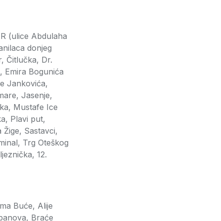
R (ulice Abdulaha
anilaca donjeg
 Čitlučka, Dr.
, Emira Bogunića
še Jankovića,
mare, Jasenje,
ska, Mustafe Ice
a, Plavi put,
 Žige, Sastavci,
minal, Trg Oteškog
jeznička, 12.
ma Buće, Alije
 banova, Braće