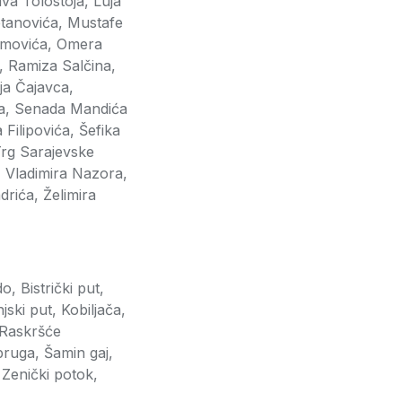
va Tolostoja, Luja
etanovića, Mustafe
himovića, Omera
, Ramiza Salčina,
ja Čajavca,
ca, Senada Mandića
Filipovića, Šefika
Trg Sarajevske
a, Vladimira Nazora,
drića, Želimira
 Bistrički put,
ski put, Kobiljača,
 Raskršće
ruga, Šamin gaj,
, Zenički potok,