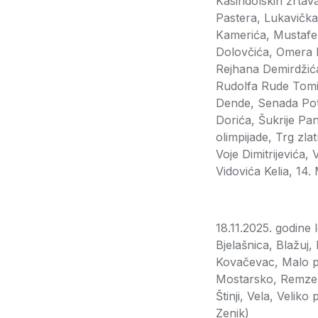
Kasindolskih žrtav
Pastera, Lukavičk
Kamerića, Mustafe 
Dolovčića, Omera H
Rejhana Demirdžića
Rudolfa Rude Tomić
Dende, Senada Potu
Dorića, Šukrije Pa
olimpijade, Trg zla
Voje Dimitrijevića,
Vidovića Kelia, 
18.11.2025. godine
Bjelašnica, Blažuj
Kovačevac, Malo po
Mostarsko, Remze A
Štinji, Vela, Veliko
Zenik)