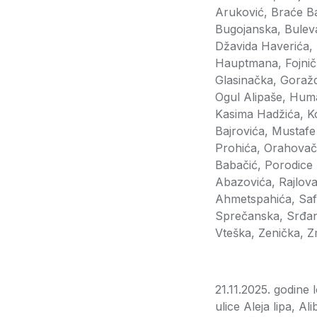
Aruković, Braće Ba
Bugojanska, Buleva
Džavida Haverića, 
Hauptmana, Fojnič
Glasinačka, Goražd
Ogul Alipaše, Huma
Kasima Hadžića, Ko
Bajrovića, Mustafe
Prohića, Orahovačk
Babačić, Porodice 
Abazovića, Rajlova
Ahmetspahića, Safe
Sprečanska, Srđana
Vteška, Zenička, Z
21.11.2025. godin
ulice Aleja lipa, A