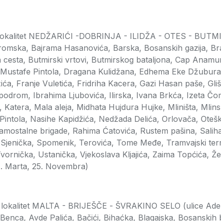
e lokalitet NEDŽARIĆI -DOBRINJA - ILIDŽA - OTES - BUTMI
romska, Bajrama Hasanovića, Barska, Bosanskih gazija, Br
 cesta, Butmirski vrtovi, Butmirskog bataljona, Cap Anamur,
 Mustafe Pintola, Dragana Kulidžana, Edhema Eke Džubura
žića, Franje Vuletića, Fridriha Kacera, Gazi Hasan paše, Gli
podrom, Ibrahima Ljubovića, Ilirska, Ivana Brkća, Izeta Čo
 Katera, Mala aleja, Midhata Hujdura Hujke, Mliništa, Mlin
 Pintola, Nasihe Kapidžića, Nedžada Delića, Orlovača, Otešk
amostalne brigade, Rahima Ćatovića, Rustem pašina, Saliha
 Sjenička, Spomenik, Terovića, Tome Međe, Tramvajski ter
Tvornička, Ustanička, Vjekoslava Kljajića, Zaima Topćića, Žel
1. Marta, 25. Novembra)
e lokalitet MALTA - BRIJEŠČE - ŠVRAKINO SELO (ulice Ade
Benca, Avde Palića, Bačići, Bihaćka, Blagajska, Bosanskih