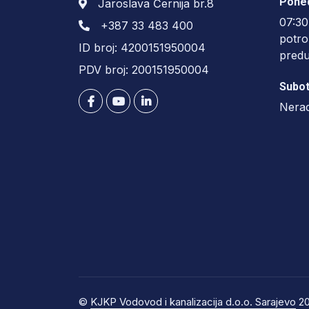
Poned
Jaroslava Černija br.8
07:30
+387 33 483 400
potro
ID broj: 4200151950004
pred
PDV broj: 200151950004
Subot
Nera
©
KJKP Vodovod i kanalizacija d.o.o. Sarajevo
20