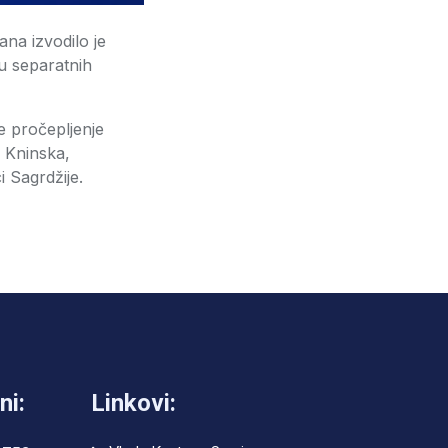
na izvodilo je
u separatnih
je pročepljenje
, Kninska,
i Sagrdžije.
ni:
Linkovi: