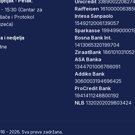
jeljak - Petak:
Unicredit
338900220827
Raiffeisen
161000006385
 - 15:30 (Centar za
Intesa Sanpaolo
šače i Protokol
1549212006139057
uzeća)
Sparkasse
19949900001
Bosna Bank Int.
a i nedjelja
1413065320199704
dne
ZiraatBank
186101031052
ASA Banka
1344701006766091
Addiko Bank
3060003194696425
ProCredit Bank
1941411248800192
NLB
1320202029803424
18 - 2026. Sva prava zadržana.