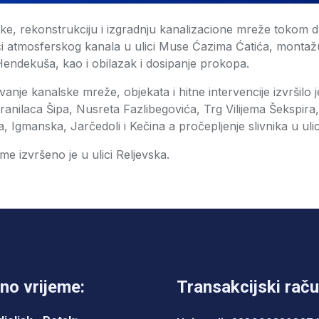
vke, rekonstrukciju i izgradnju kanalizacione mreže tokom da
i atmosferskog kanala u ulici Muse Ćazima Ćatića, montaž
 Hendekuša, kao i obilazak i dosipanje prokopa.
vanje kanalske mreže, objekata i hitne intervencije izvršilo 
ranilaca Šipa, Nusreta Fazlibegovića, Trg Vilijema Šekspira
Igmanska, Jarčedoli i Kečina a pročepljenje slivnika u ulic
me izvršeno je u ulici Reljevska.
no vrijeme:
Transakcijski raču