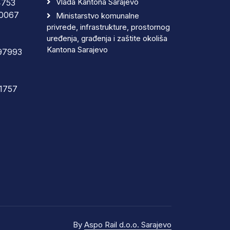
Vlada Kantona Sarajevo
4753
0067
Ministarstvo komunalne
privrede, infrastrukture, prostornog
uređenja, građenja i zaštite okoliša
Kantona Sarajevo
97993
1757
By
Aspo Rail d.o.o. Sarajevo