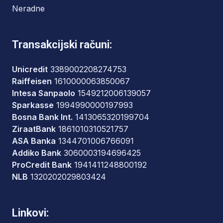
Neradne
Transakcijski računi:
Unicredit
3389002208274753
Raiffeisen
1610000063850067
Intesa Sanpaolo
1549212006139057
Sparkasse
1994990000197993
Bosna Bank Int.
1413065320199704
ZiraatBank
1861010310521757
ASA Banka
1344701006766091
Addiko Bank
3060003194696425
ProCredit Bank
1941411248800192
NLB
1320202029803424
Linkovi: