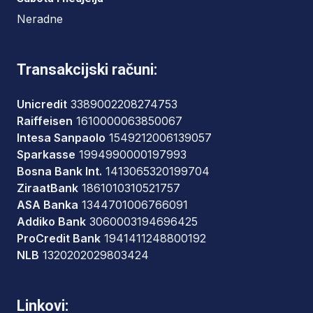
Neradne
Transakcijski računi:
Unicredit
3389002208274753
Raiffeisen
1610000063850067
Intesa Sanpaolo
1549212006139057
Sparkasse
1994990000197993
Bosna Bank Int.
1413065320199704
ZiraatBank
1861010310521757
ASA Banka
1344701006766091
Addiko Bank
3060003194696425
ProCredit Bank
1941411248800192
NLB
1320202029803424
Linkovi: