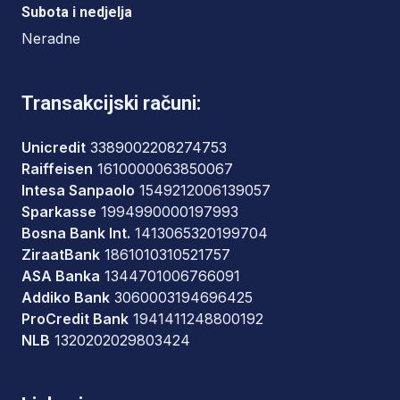
Subota i nedjelja
Neradne
Transakcijski računi:
Unicredit
3389002208274753
Raiffeisen
1610000063850067
Intesa Sanpaolo
1549212006139057
Sparkasse
1994990000197993
Bosna Bank Int.
1413065320199704
ZiraatBank
1861010310521757
ASA Banka
1344701006766091
Addiko Bank
3060003194696425
ProCredit Bank
1941411248800192
NLB
1320202029803424