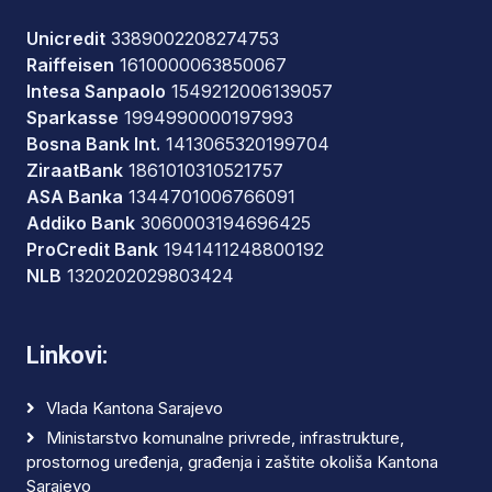
Unicredit
3389002208274753
Raiffeisen
1610000063850067
Intesa Sanpaolo
1549212006139057
Sparkasse
1994990000197993
Bosna Bank Int.
1413065320199704
ZiraatBank
1861010310521757
ASA Banka
1344701006766091
Addiko Bank
3060003194696425
ProCredit Bank
1941411248800192
NLB
1320202029803424
Linkovi:
Vlada Kantona Sarajevo
Ministarstvo komunalne privrede, infrastrukture,
prostornog uređenja, građenja i zaštite okoliša Kantona
Sarajevo