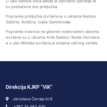
U ulici Ramiza Alića danas je završeno ispiranje te
su prebačena dva priključka.
Popravka priključka izvršena je u ulicama Ramiza
Salčina, Kodžina, Isaka Samokovlije.
Popravke kvarova na glavnim vodovodnim cijevima
izvršene su u ulicama Ante Babića i Koste Hermana
a u ulici Mliništa izvršena je izmjena uličnog ventila.
Direkcija KJKP "ViK"
Jaroslava Černija br.8
+387 33 483 400