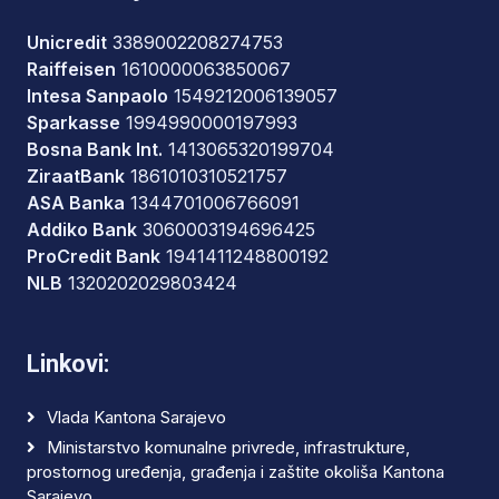
Unicredit
3389002208274753
Raiffeisen
1610000063850067
Intesa Sanpaolo
1549212006139057
Sparkasse
1994990000197993
Bosna Bank Int.
1413065320199704
ZiraatBank
1861010310521757
ASA Banka
1344701006766091
Addiko Bank
3060003194696425
ProCredit Bank
1941411248800192
NLB
1320202029803424
Linkovi:
Vlada Kantona Sarajevo
Ministarstvo komunalne privrede, infrastrukture,
prostornog uređenja, građenja i zaštite okoliša Kantona
Sarajevo