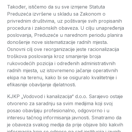
Također, ističemo da su sve izmjene Statuta
Preduzeća izvršene u skladu sa Zakonom o
privrednim društvima, uz poštivanje svih propisanih
procedura i zakonskih obaveza. U cilju unapređenja
poslovanja, Preduzeće u narednom periodu planira
donošenje nove sistematizacije radnih mjesta.
Osnovni cilj ove reorganizacije jeste racionalizacija
troškova poslovanja kroz smanjenje broja
rukovodećih pozicija i određenih administrativnih
radnih mjesta, uz istovremeno jačanje operativnih
ekipa na terenu, kako bi se osiguralo kvalitetnije i
efikasnije obavljanje djelatnosti.
KJKP „Vodovod i kanalizacija“ d.o.o. Sarajevo ostaje
otvoreno za saradnju sa svim medijima koji svoj
posao obavljaju profesionalno, odgovorno i u
interesu tačnog informisanja javnosti. Smatramo da
je obaveza svakog medija da prije objave bilo kakvih
informacija koje se odnose na rad institucija i javnih