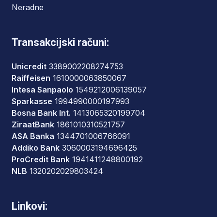
Neradne
Transakcijski računi:
Unicredit
3389002208274753
Raiffeisen
1610000063850067
Intesa Sanpaolo
1549212006139057
Sparkasse
1994990000197993
Bosna Bank Int.
1413065320199704
ZiraatBank
1861010310521757
ASA Banka
1344701006766091
Addiko Bank
3060003194696425
ProCredit Bank
1941411248800192
NLB
1320202029803424
Linkovi: