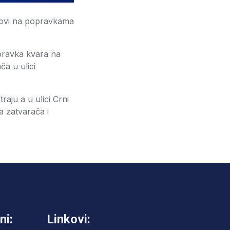
adovi na popravkama
opravka kvara na
ča u ulici
raju a u ulici Crni
a zatvarača i
ni:
Linkovi: