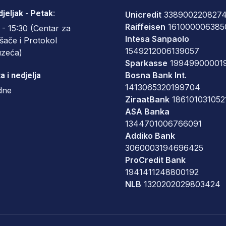
jeljak - Petak:
Unicredit
338900220827
Raiffeisen
161000006385
 - 15:30 (Centar za
Intesa Sanpaolo
šače i Protokol
1549212006139057
uzeća)
Sparkasse
19949900001
Bosna Bank Int.
a i nedjelja
1413065320199704
dne
ZiraatBank
186101031052
ASA Banka
1344701006766091
Addiko Bank
3060003194696425
ProCredit Bank
1941411248800192
NLB
1320202029803424