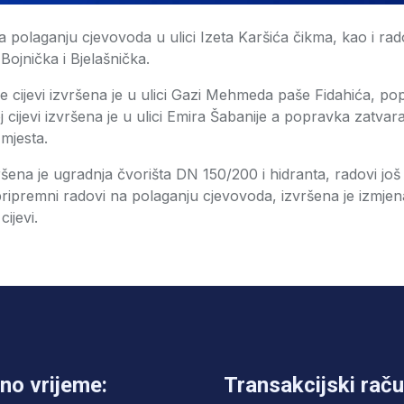
a polaganju cjevovoda u ulici Izeta Karšića čikma, kao i r
ojnička i Bjelašnička.
e cijevi izvršena je u ulici Gazi Mehmeda paše Fidahića, p
cijevi izvršena je u ulici Emira Šabanije a popravka zatvara
mjesta.
ršena je ugradnja čvorišta DN 150/200 i hidranta, radovi još t
 pripremni radovi na polaganju cjevovoda, izvršena je izmjen
ijevi.
no vrijeme:
Transakcijski raču