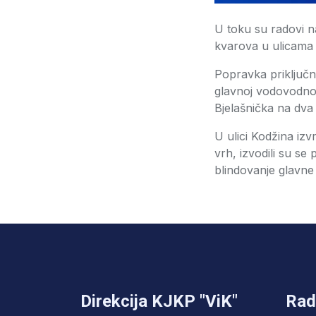
U toku su radovi n
kvarova u ulicama B
Popravka priključn
glavnoj vodovodnoj 
Bjelašnička na dva 
U ulici Kodžina izv
vrh, izvodili su se
blindovanje glavne c
Direkcija KJKP "ViK"
Rad