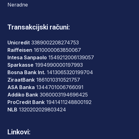
Neradne
Transakcijski računi:
Unicredit
3389002208274753
Raiffeisen
1610000063850067
Intesa Sanpaolo
1549212006139057
Sparkasse
1994990000197993
Bosna Bank Int.
1413065320199704
ZiraatBank
1861010310521757
ASA Banka
1344701006766091
Addiko Bank
3060003194696425
ProCredit Bank
1941411248800192
NLB
1320202029803424
Linkovi: