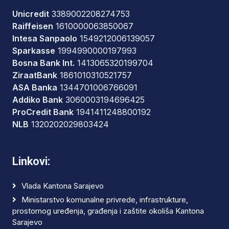
Unicredit
3389002208274753
Raiffeisen
1610000063850067
Intesa Sanpaolo
1549212006139057
Sparkasse
1994990000197993
Bosna Bank Int.
1413065320199704
ZiraatBank
1861010310521757
ASA Banka
1344701006766091
Addiko Bank
3060003194696425
ProCredit Bank
1941411248800192
NLB
1320202029803424
Linkovi:
Vlada Kantona Sarajevo
Ministarstvo komunalne privrede, infrastrukture,
prostornog uređenja, građenja i zaštite okoliša Kantona
Sarajevo