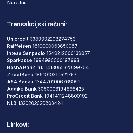
Neradne
Transakcijski računi:
Unicredit
3389002208274753
Raiffeisen
1610000063850067
Intesa Sanpaolo
1549212006139057
Sparkasse
1994990000197993
Bosna Bank Int.
1413065320199704
ZiraatBank
1861010310521757
ASA Banka
1344701006766091
Addiko Bank
3060003194696425
ProCredit Bank
1941411248800192
NLB
1320202029803424
Linkovi: