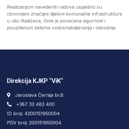
Realizacijom navedenih radova uspješno su
obnovljeni značajni dijelovi komunalne infrastrukture
u ulici Radićeva, čime je povećana sigurnost i
pouzdanost sistema vodosnabdijevanja i odvodnje.
Direkcija KJKP "ViK"
Jaroslava Černija br.8
+387 33 483 400
ID broj: 4200151950004
PDV broj: 200151950004