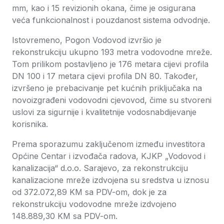
mm, kao i 15 revizionih okana, čime je osigurana
veća funkcionalnost i pouzdanost sistema odvodnje.
Istovremeno, Pogon Vodovod izvršio je
rekonstrukciju ukupno 193 metra vodovodne mreže.
Tom prilikom postavljeno je 176 metara cijevi profila
DN 100 i 17 metara cijevi profila DN 80. Također,
izvršeno je prebacivanje pet kućnih priključaka na
novoizgrađeni vodovodni cjevovod, čime su stvoreni
uslovi za sigurnije i kvalitetnije vodosnabdijevanje
korisnika.
Prema sporazumu zaključenom između investitora
Općine Centar i izvođača radova, KJKP „Vodovod i
kanalizacija“ d.o.o. Sarajevo, za rekonstrukciju
kanalizacione mreže izdvojena su sredstva u iznosu
od 372.072,89 KM sa PDV-om, dok je za
rekonstrukciju vodovodne mreže izdvojeno
148.889,30 KM sa PDV-om.