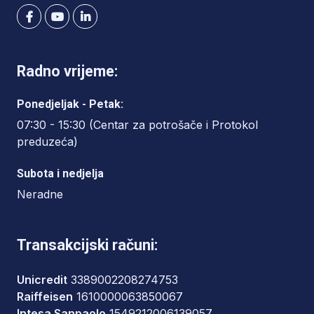
Radno vrijeme:
Ponedjeljak - Petak:
07:30 - 15:30 (Centar za potrošače i Protokol
preduzeća)
Subota i nedjelja
Neradne
Transakcijski računi:
Unicredit
3389002208274753
Raiffeisen
1610000063850067
Intesa Sanpaolo
1549212006139057