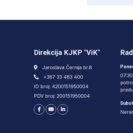
Direkcija KJKP "ViK"
Rad
Poned
Jaroslava Černija br.8
07:30
+387 33 483 400
potro
ID broj: 4200151950004
pred
PDV broj: 200151950004
Subot
Nera