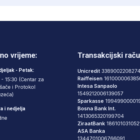
no vrijeme:
Transakcijski raču
jeljak - Petak:
Unicredit
338900220827
Raiffeisen
161000006385
 - 15:30 (Centar za
Intesa Sanpaolo
šače i Protokol
1549212006139057
uzeća)
Sparkasse
19949900001
Bosna Bank Int.
a i nedjelja
1413065320199704
dne
ZiraatBank
186101031052
ASA Banka
1344701006766091