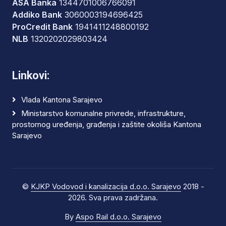
ASA Banka
1344701006766091
Addiko Bank
3060003194696425
ProCredit Bank
1941411248800192
NLB
1320202029803424
Linkovi:
Vlada Kantona Sarajevo
Ministarstvo komunalne privrede, infrastrukture,
prostornog uređenja, građenja i zaštite okoliša Kantona
Sarajevo
©
KJKP Vodovod i kanalizacija d.o.o. Sarajevo
2018 -
2026. Sva prava zadržana.
By
Aspo Rail d.o.o. Sarajevo