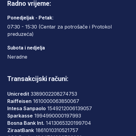
Radno vrijeme:
Ponedjeljak - Petak:
07:30 - 15:30 (Centar za potrošače i Protokol
preduzeća)
Subota i nedjelja
Neradne
Transakcijski računi:
Unicredit
3389002208274753
Raiffeisen
1610000063850067
Intesa Sanpaolo
1549212006139057
Sparkasse
1994990000197993
Bosna Bank Int.
1413065320199704
ZiraatBank
1861010310521757