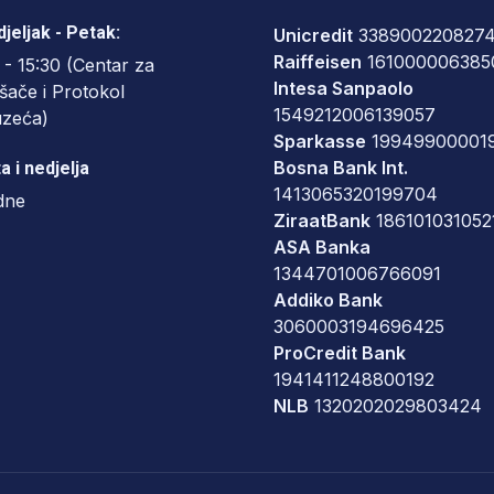
jeljak - Petak:
Unicredit
338900220827
Raiffeisen
161000006385
 - 15:30 (Centar za
Intesa Sanpaolo
šače i Protokol
1549212006139057
uzeća)
Sparkasse
19949900001
Bosna Bank Int.
a i nedjelja
1413065320199704
dne
ZiraatBank
186101031052
ASA Banka
1344701006766091
Addiko Bank
3060003194696425
ProCredit Bank
1941411248800192
NLB
1320202029803424