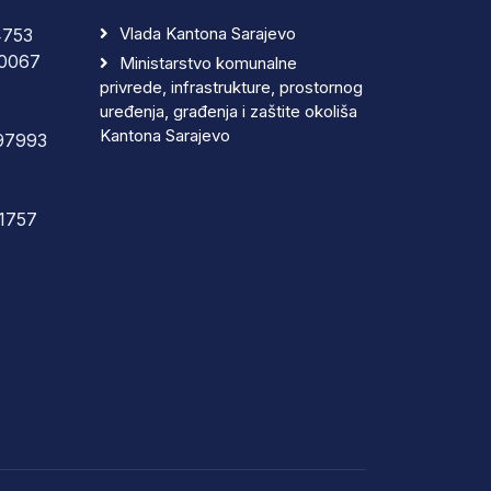
Vlada Kantona Sarajevo
4753
0067
Ministarstvo komunalne
privrede, infrastrukture, prostornog
uređenja, građenja i zaštite okoliša
Kantona Sarajevo
97993
1757