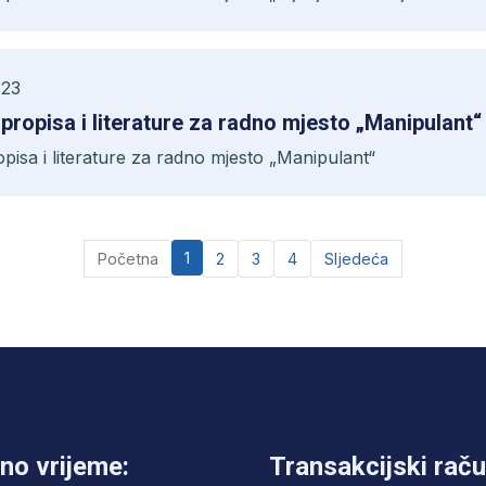
:23
tanja, propisa i literature za radno mjesto „Manipulant“
a, propisa i literature za radno mjesto „Manipulant“
1
Početna
2
3
4
Sljedeća
no vrijeme:
Transakcijski raču