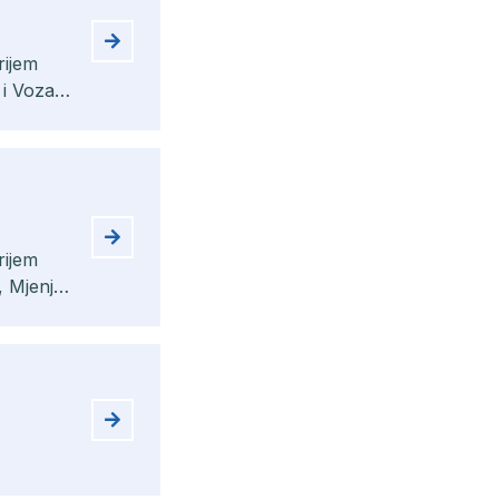
rijem
 i Vozač
rijem
, Mjenjač