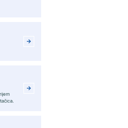
rijem
tačica.