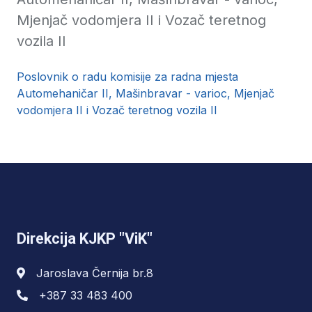
Mjenjač vodomjera II i Vozač teretnog
vozila II
Poslovnik o radu komisije za radna mjesta
Automehaničar II, Mašinbravar - varioc, Mjenjač
vodomjera II i Vozač teretnog vozila II
Direkcija KJKP "ViK"
Jaroslava Černija br.8
+387 33 483 400