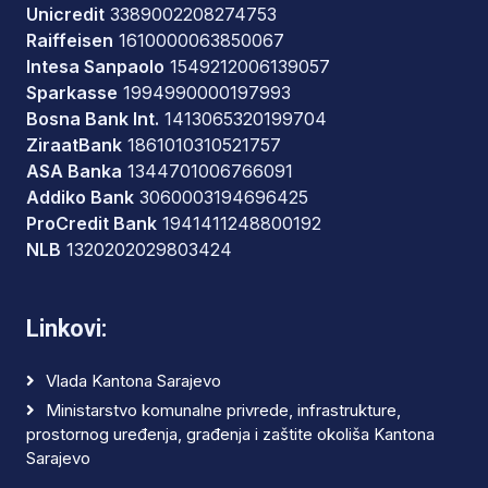
Unicredit
3389002208274753
Raiffeisen
1610000063850067
Intesa Sanpaolo
1549212006139057
Sparkasse
1994990000197993
Bosna Bank Int.
1413065320199704
ZiraatBank
1861010310521757
ASA Banka
1344701006766091
Addiko Bank
3060003194696425
ProCredit Bank
1941411248800192
NLB
1320202029803424
Linkovi:
Vlada Kantona Sarajevo
Ministarstvo komunalne privrede, infrastrukture,
prostornog uređenja, građenja i zaštite okoliša Kantona
Sarajevo