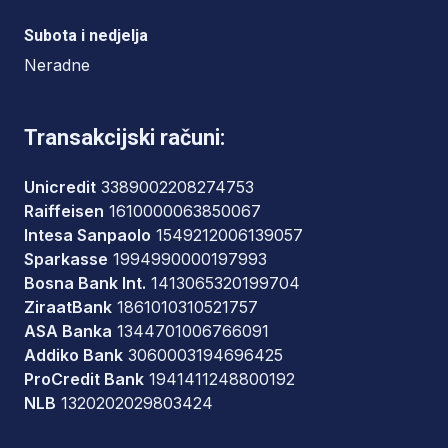
Subota i nedjelja
Neradne
Transakcijski računi:
Unicredit
3389002208274753
Raiffeisen
1610000063850067
Intesa Sanpaolo
1549212006139057
Sparkasse
1994990000197993
Bosna Bank Int.
1413065320199704
ZiraatBank
1861010310521757
ASA Banka
1344701006766091
Addiko Bank
3060003194696425
ProCredit Bank
1941411248800192
NLB
1320202029803424