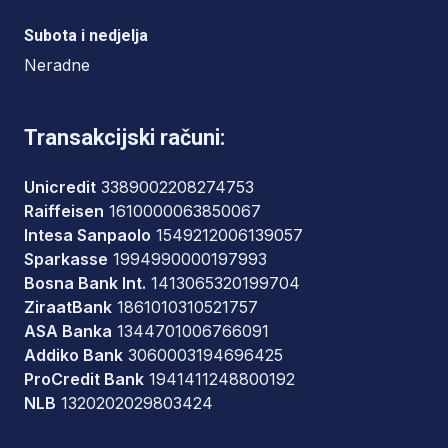
Subota i nedjelja
Neradne
Transakcijski računi:
Unicredit
3389002208274753
Raiffeisen
1610000063850067
Intesa Sanpaolo
1549212006139057
Sparkasse
1994990000197993
Bosna Bank Int.
1413065320199704
ZiraatBank
1861010310521757
ASA Banka
1344701006766091
Addiko Bank
3060003194696425
ProCredit Bank
1941411248800192
NLB
1320202029803424