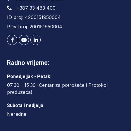
na brojeve telefona 033 210 707 i 033
+387 33 483 400
220 435.
ID broj: 4200151950004
PDV broj: 200151950004
Radno vrijeme:
Ponedjeljak - Petak:
07:30 - 15:30 (Centar za potrošače i Protokol
preduzeća)
Subota i nedjelja
Neradne