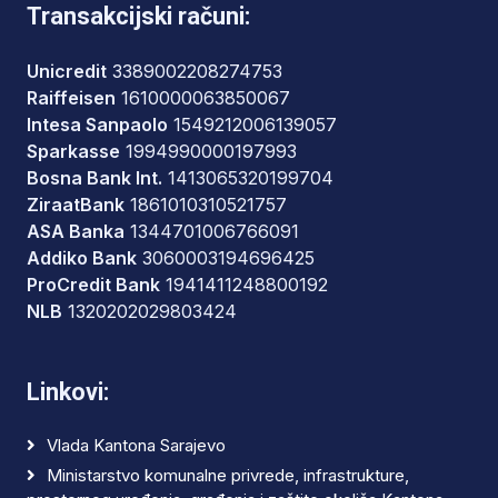
Transakcijski računi:
Unicredit
3389002208274753
Raiffeisen
1610000063850067
Intesa Sanpaolo
1549212006139057
Sparkasse
1994990000197993
Bosna Bank Int.
1413065320199704
ZiraatBank
1861010310521757
ASA Banka
1344701006766091
Addiko Bank
3060003194696425
ProCredit Bank
1941411248800192
NLB
1320202029803424
Linkovi:
Vlada Kantona Sarajevo
Ministarstvo komunalne privrede, infrastrukture,