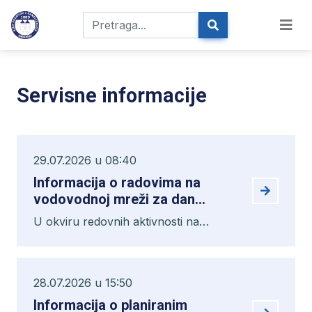
Servisne informacije
29.07.2026 u 08:40
Informacija o radovima na
vodovodnoj mreži za dan
29.07.2026.
U okviru redovnih aktivnosti na
održavanju vodovodnog sistema
izvodit će se radovi na popravkama
kvarova, zbog čega može doći do
28.07.2026 u 15:50
prekida vodosnabdijevanja u sljedećim
Informacija o planiranim
ulicama: Branislava Nušića, Plandište,