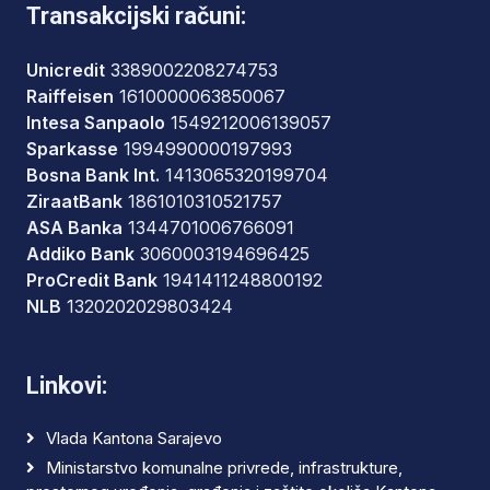
Transakcijski računi:
Unicredit
3389002208274753
Raiffeisen
1610000063850067
Intesa Sanpaolo
1549212006139057
Sparkasse
1994990000197993
Bosna Bank Int.
1413065320199704
ZiraatBank
1861010310521757
ASA Banka
1344701006766091
Addiko Bank
3060003194696425
ProCredit Bank
1941411248800192
NLB
1320202029803424
Linkovi:
Vlada Kantona Sarajevo
Ministarstvo komunalne privrede, infrastrukture,