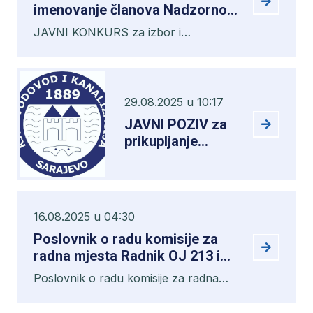
imenovanje članova Nadzornog
odbora
JAVNI KONKURS za izbor i
imenovanje članova Nadzornog
odbora
29.08.2025 u 10:17
JAVNI POZIV za
prikupljanje
ponuda za
prodaju starog
vodovodnog
materijala
16.08.2025 u 04:30
izvađenog iz
Poslovnik o radu komisije za
zemlje (staro
radna mjesta Radnik OJ 213 i
željezo)
Radnik OJ 122
Poslovnik o radu komisije za radna
mjesta Radnik OJ 213 i Radnik OJ 122