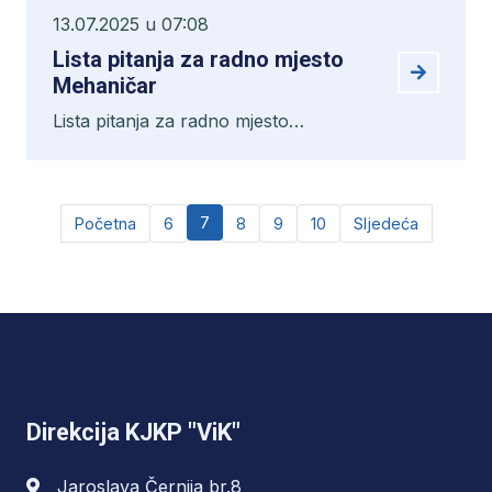
13.07.2025 u 07:08
Lista pitanja za radno mjesto
Mehaničar
Lista pitanja za radno mjesto
Mehaničar
7
Početna
6
8
9
10
Sljedeća
Direkcija KJKP "ViK"
Jaroslava Černija br.8