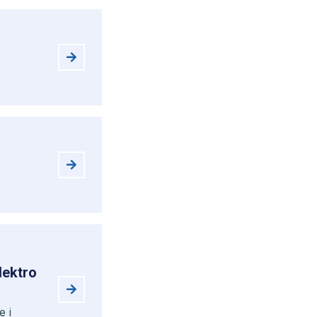
lektro
e i