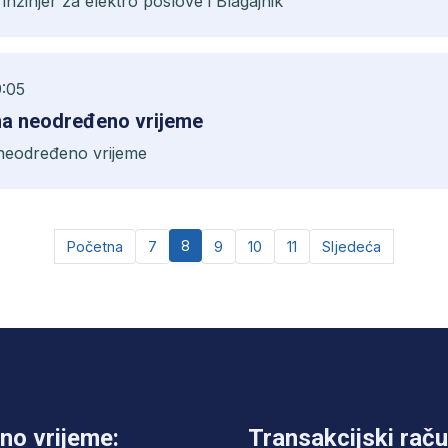
i inžinjer za elektro poslove i Blagajnik
9:05
na neodređeno vrijeme
 neodređeno vrijeme
8
Početna
7
9
10
11
Sljedeća
no vrijeme:
Transakcijski raču