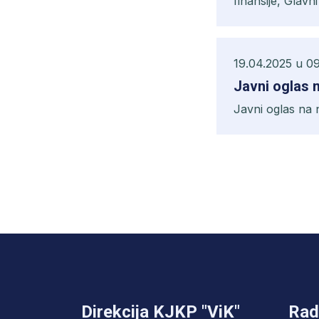
finansije, Glavn
19.04.2025 u 0
Javni oglas 
Javni oglas na
Direkcija KJKP "ViK"
Rad