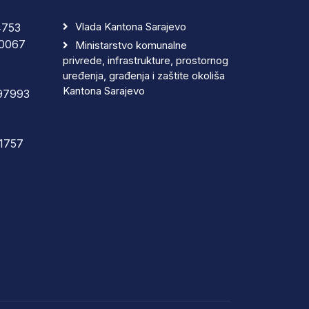
Vlada Kantona Sarajevo
4753
0067
Ministarstvo komunalne
privrede, infrastrukture, prostornog
uređenja, građenja i zaštite okoliša
Kantona Sarajevo
97993
1757