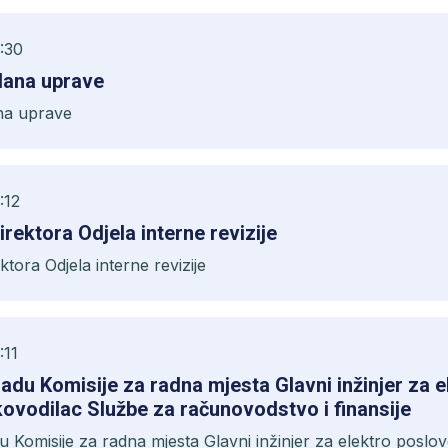
:30
lana uprave
na uprave
:12
rektora Odjela interne revizije
tora Odjela interne revizije
:11
adu Komisije za radna mjesta Glavni inžinjer za e
kovodilac Službe za računovodstvo i finansije
 Komisije za radna mjesta Glavni inžinjer za elektro poslov