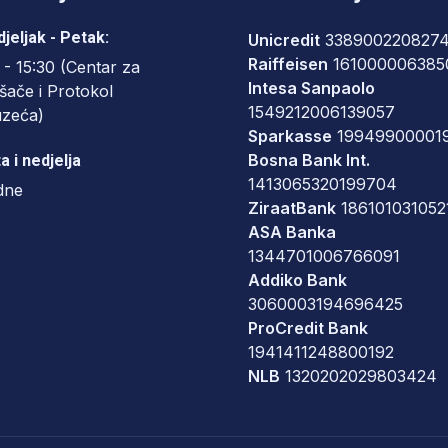
jeljak - Petak:
Unicredit
338900220827
Raiffeisen
161000006385
 - 15:30 (Centar za
Intesa Sanpaolo
šače i Protokol
1549212006139057
uzeća)
Sparkasse
19949900001
Bosna Bank Int.
a i nedjelja
1413065320199704
dne
ZiraatBank
186101031052
ASA Banka
1344701006766091
Addiko Bank
3060003194696425
ProCredit Bank
1941411248800192
NLB
1320202029803424