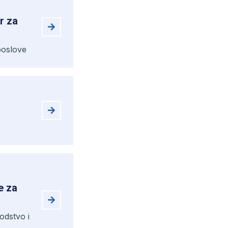
er za
 poslove
e za
odstvo i