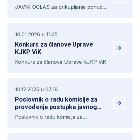
JAVNI OGLAS za prikupljanje ponuda
za zakup poslovnog prostora
10.01.2026 u 11:35
Konkurs za članove Uprave
KJKP ViK
Konkurs za članove Uprave KJKP ViK
10.12.2025 u 07:18
Poslovnik o radu komisije za
provođenje postupka javnog
oglasa za prijem radnika za
Poslovnik o radu komisije za
radna mjesta geometar,
provođenje postupka javnog oglasa za
tehničar-tehnolog na
prijem radnika za radna mjesta
vodovodnom objektu , inžinjer
geometar, tehničar-tehnolog na