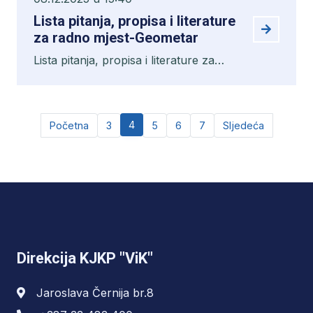
Lista pitanja, propisa i literature
za radno mjest-Geometar
Lista pitanja, propisa i literature za
radno mjest-Geometar
4
Početna
3
5
6
7
Sljedeća
Direkcija KJKP "ViK"
Jaroslava Černija br.8