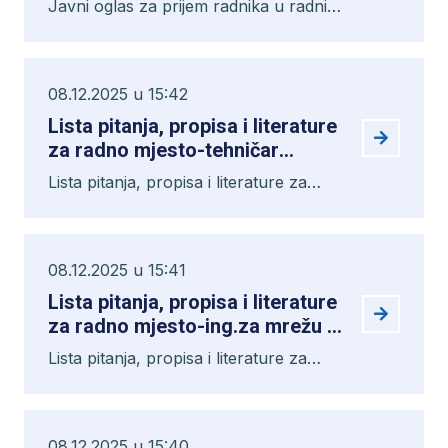
Javni oglas za prijem radnika u radni
pozicija
odnos na neodređeno vrijeme uz
probni rad, 13 pozicija
08.12.2025 u 15:42
Lista pitanja, propisa i literature
za radno mjesto-tehničar
tehnolog
Lista pitanja, propisa i literature za
radno mjesto-tehničar tehnolog
08.12.2025 u 15:41
Lista pitanja, propisa i literature
za radno mjesto-ing.za mrežu i
priključke i projektant vod.i
Lista pitanja, propisa i literature za
kan.sistema
radno mjesto-ing.za mrežu i priključke i
projektant vod.i kan.sistema
08.12.2025 u 15:40