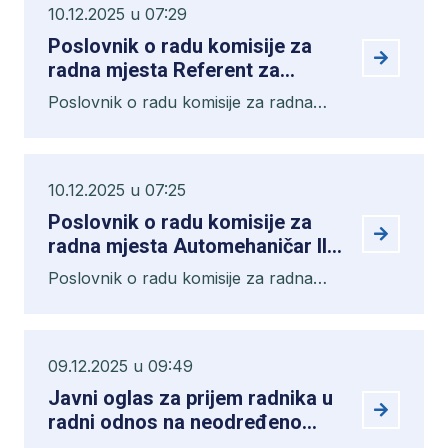
za mrežu i priključke i projektant
10.12.2025 u 07:29
vodovodnom objektu , inžinjer za
vodovodnog i kanalizacionog
Poslovnik o radu komisije za
mrežu i priključke i projektant
sistema
radna mjesta Referent za
vodovodnog i kanalizacionog sistema
zastupanja i pravna pitanja,
Poslovnik o radu komisije za radna
Referent za naplatu III, Referent
mjesta Referent za zastupanja i pravna
za informacije i reklamacije,
pitanja, Referent za naplatu III,
Referent stalnih sredstava i
Referent za informacije i reklamacije,
osiguranje, Rukovodilac Službe
10.12.2025 u 07:25
Referent stalnih sredstava i osiguranje,
za računovodstvo i finansije
Poslovnik o radu komisije za
Rukovodilac Službe za računovodstvo
radna mjesta Automehaničar II,
i finansije
Mašinbravar - varioc, Mjenjač
Poslovnik o radu komisije za radna
vodomjera II i Vozač teretnog
mjesta Automehaničar II, Mašinbravar
vozila II
- varioc, Mjenjač vodomjera II i Vozač
teretnog vozila II
09.12.2025 u 09:49
Javni oglas za prijem radnika u
radni odnos na neodređeno
vrijeme uz probni rad, 13