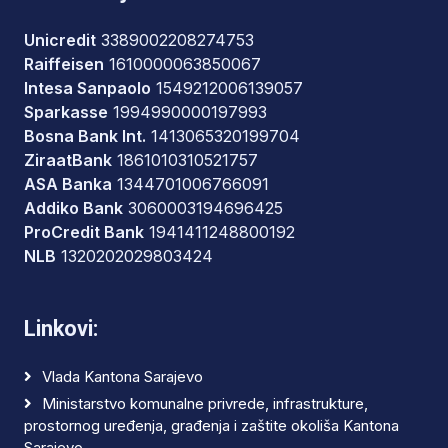
Unicredit
3389002208274753
Raiffeisen
1610000063850067
Intesa Sanpaolo
1549212006139057
Sparkasse
1994990000197993
Bosna Bank Int.
1413065320199704
ZiraatBank
1861010310521757
ASA Banka
1344701006766091
Addiko Bank
3060003194696425
ProCredit Bank
1941411248800192
NLB
1320202029803424
Linkovi:
Vlada Kantona Sarajevo
Ministarstvo komunalne privrede, infrastrukture,
prostornog uređenja, građenja i zaštite okoliša Kantona
Sarajevo