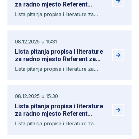
za radno mjesto Referent
stalnih sredstava i osiguranja
Lista pitanja propisa i literature za
radno mjesto Referent stalnih
sredstava i osiguranja
08.12.2025 u 15:31
Lista pitanja propisa i literature
za radno mjesto Referent za
reklamacije i informacije
Lista pitanja propisa i literature za
radno mjesto Referent za reklamacije i
informacije
08.12.2025 u 15:30
Lista pitanja propisa i literature
za radno mjesto Referent
naplate III
Lista pitanja propisa i literature za
radno mjesto Referent naplate III