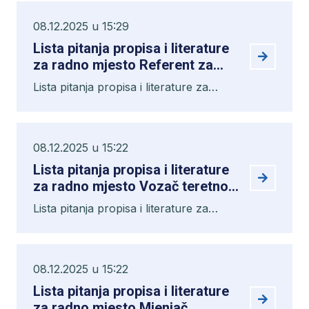
08.12.2025 u 15:29
Lista pitanja propisa i literature
za radno mjesto Referent za
zastupanja i pravna pitanja
Lista pitanja propisa i literature za
radno mjesto Referent za zastupanja i
pravna pitanja
08.12.2025 u 15:22
Lista pitanja propisa i literature
za radno mjesto Vozač teretnog
vozila II
Lista pitanja propisa i literature za
radno mjesto Vozač teretnog vozila II
08.12.2025 u 15:22
Lista pitanja propisa i literature
za radno mjesto Mjenjač