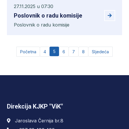
27.11.2025 u 07:30
Poslovnik o radu komisije
Poslovnik o radu komisije
5
Početna
4
6
7
8
Sljedeća
Direkcija KJKP "ViK"
Jaroslava Černija br.8