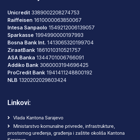
Unicredit
3389002208274753
Raiffeisen
1610000063850067
Intesa Sanpaolo
1549212006139057
Sparkasse
1994990000197993
Bosna Bank Int.
1413065320199704
ZiraatBank
1861010310521757
ASA Banka
1344701006766091
Addiko Bank
3060003194696425
ProCredit Bank
1941411248800192
NLB
1320202029803424
Linkovi:
Vlada Kantona Sarajevo
Ministarstvo komunalne privrede, infrastrukture,
prostornog uređenja, građenja i zaštite okoliša Kantona
Sarajevo