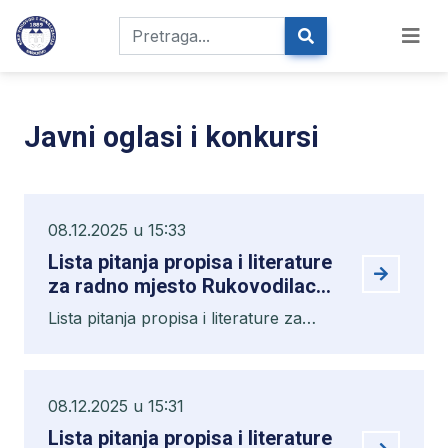
Javni oglasi i konkursi
08.12.2025 u 15:33
Lista pitanja propisa i literature
za radno mjesto Rukovodilac
Službe za računovodstvo i
Lista pitanja propisa i literature za
finansije
radno mjesto Rukovodilac Službe za
računovodstvo i finansije
08.12.2025 u 15:31
Lista pitanja propisa i literature